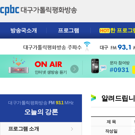
방송국소개
프로그램
한 프로그
HOT
문자 참여방
#0931
인터넷 생방송 듣기
알려드립
대구가톨릭평화방송
FM
93.1
MHz
오늘의 강론
제 목
프로그램 소개
작성일