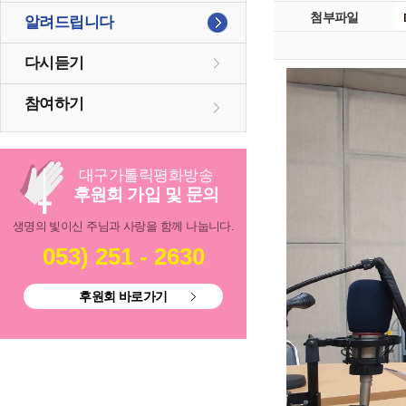
첨부파일
알려드립니다
다시듣기
참여하기
대구
가톨릭
평화방송
후원회 가입 및 문의
생명의 빛이신 주님과 사랑을 함께 나눕니다.
053) 251 - 2630
후원회 바로가기