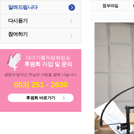
첨부파일
알려드립니다
다시듣기
참여하기
대구
가톨릭
평화방송
후원회 가입 및 문의
생명의 빛이신 주님과 사랑을 함께 나눕니다.
053) 251 - 2630
후원회 바로가기