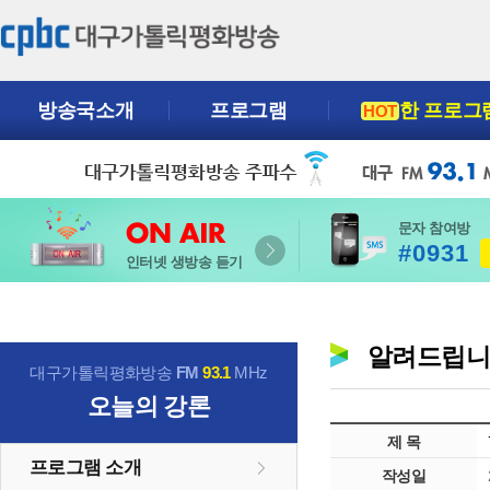
방송국소개
프로그램
한 프로그
HOT
문자 참여방
#0931
인터넷 생방송 듣기
알려드립
대구가톨릭평화방송
FM
93.1
MHz
오늘의 강론
제 목
프로그램 소개
작성일