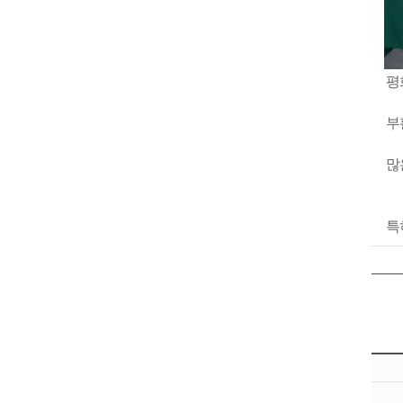
평
부
많
특