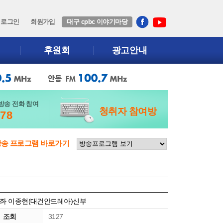
로그인
회원가입
대구 cpbc 이야기마당
후원회
광고안내
방송 전화 참여
청취자 참여방
678
방송 프로그램 바로가기
 보좌 이종현(대건안드레아)신부
조회
3127