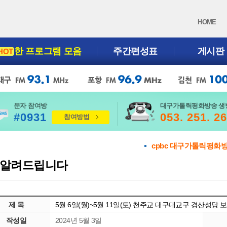
HOME
한 프로그램 모음
주간편성표
게시판
HOT
문자 참여방
대구가톨릭평화방송 생
#0931
053. 251. 2
참여방법
cpbc 대구가톨릭평화
알려드립니다
제 목
5월 6일(월)~5월 11일(토) 천주교 대구대교구 경산성당
작성일
2024년 5월 3일