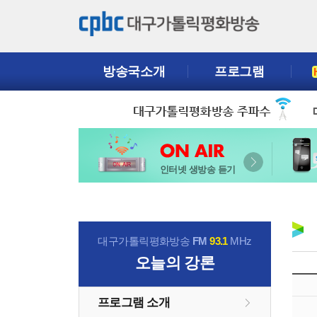
방송국소개
프로그램
인터넷 생방송 듣기
대구가톨릭평화방송
FM
93.1
MHz
오늘의 강론
프로그램 소개