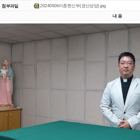
20240506이종현신부(경산성당).jpg
첨부파일
내 용