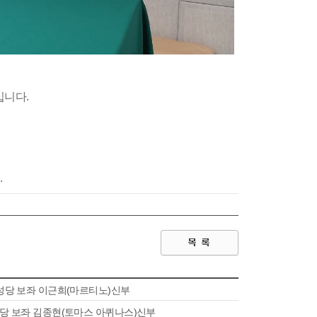
입니다.
.
상동성당 보좌 이근희(마르티노)신부
자성당 보좌 김종현(토마스 아퀴나스)신부