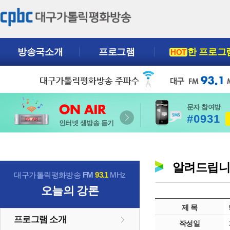
방송국소개
프로그램
한 프로그
HOT
문자 참여방
#0931
인터넷 생방송 듣기
알려드립
대구가톨릭평화방송
FM
93.1
MHz
오늘의 강론
제 목
프로그램 소개
작성일