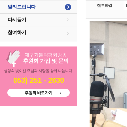
첨부파일
알려드립니다
다시듣기
참여하기
대구
가톨릭
평화방송
후원회 가입 및 문의
생명의 빛이신 주님과 사랑을 함께 나눕니다.
053) 251 - 2630
후원회 바로가기