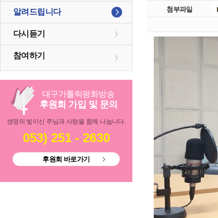
첨부파일
알려드립니다
다시듣기
참여하기
대구
가톨릭
평화방송
후원회 가입 및 문의
생명의 빛이신 주님과 사랑을 함께 나눕니다.
053) 251 - 2630
후원회 바로가기