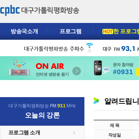
방송국소개
프로그램
한 프로그
HOT
문자 참여방
#0931
인터넷 생방송 듣기
알려드립
대구가톨릭평화방송
FM
93.1
MHz
오늘의 강론
제 목
프로그램 소개
작성일