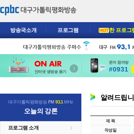
방송국소개
프로그램
한 프로그
HOT
문자 참여방
#0931
인터넷 생방송 듣기
알려드립
대구가톨릭평화방송
FM
93.1
MHz
오늘의 강론
제 목
프로그램 소개
작성일