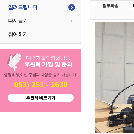
첨부파일
알려드립니다
다시듣기
참여하기
대구
가톨릭
평화방송
후원회 가입 및 문의
생명의 빛이신 주님과 사랑을 함께 나눕니다.
053) 251 - 2630
후원회 바로가기