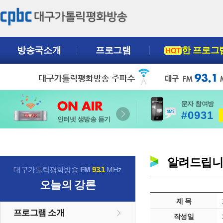
방송국소개
프로그램
한 프로그
HOT
문자 참여방
#0931
인터넷 생방송 듣기
알려드립
대구가톨릭평화방송
FM
93.1
MHz
오늘의 강론
제 목
프로그램 소개
작성일