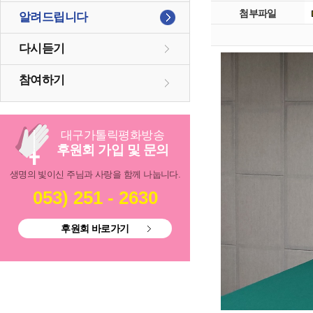
첨부파일
알려드립니다
다시듣기
참여하기
대구
가톨릭
평화방송
후원회 가입 및 문의
생명의 빛이신 주님과 사랑을 함께 나눕니다.
053) 251 - 2630
후원회 바로가기