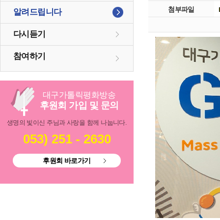
첨부파일
알려드립니다
다시듣기
참여하기
대구
가톨릭
평화방송
후원회 가입 및 문의
생명의 빛이신 주님과 사랑을 함께 나눕니다.
053) 251 - 2630
후원회 바로가기