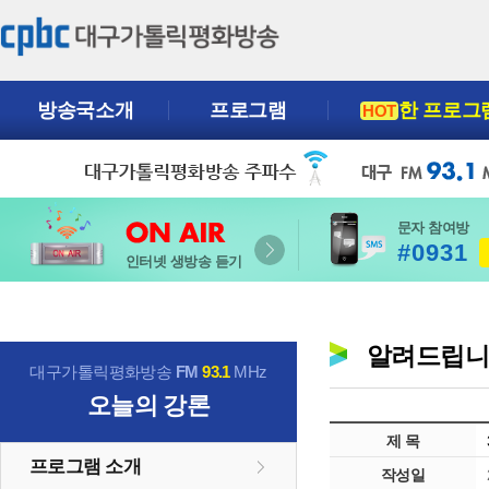
방송국소개
프로그램
한 프로그
HOT
문자 참여방
#0931
인터넷 생방송 듣기
알려드립
대구가톨릭평화방송
FM
93.1
MHz
오늘의 강론
제 목
프로그램 소개
작성일