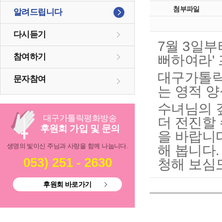
첨부파일
알려드립니다
다시듣기
7월 3일
참여하기
뻐하여라'
대구가톨릭
문자참여
는 영적 
수녀님의 
대구
가톨릭
평화방송
더 전진할
후원회 가입 및 문의
을 바랍니
생명의 빛이신 주님과 사랑을 함께 나눕니다.
해 봅니다
053) 251 - 2630
청해 보심
후원회 바로가기