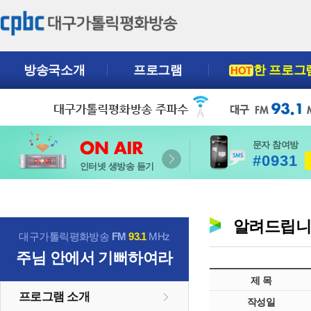
방송국소개
프로그램
한 프로그
HOT
문자 참여방
#0931
인터넷 생방송 듣기
알려드립
대구가톨릭평화방송
FM
93.1
MHz
주님 안에서 기뻐하여라
제 목
프로그램 소개
작성일