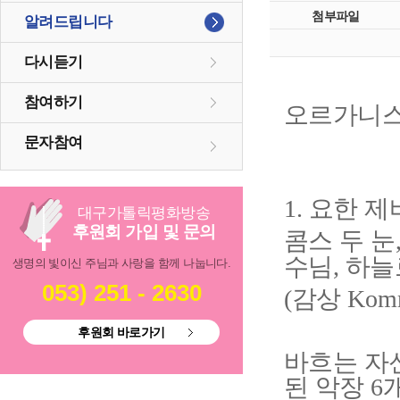
첨부파일
알려드립니다
다시듣기
참여하기
오르가니스
문자참여
요한 제
1.
대구
가톨릭
평화방송
후원회 가입 및 문의
콤스 두 눈
수님
하늘
,
생명의 빛이신 주님과 사랑을 함께 나눕니다.
053) 251 - 2630
감상
(
Komm
후원회 바로가기
바흐는 자
된 악장
6