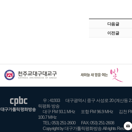
다음글
이전글
우 : 41933
대구광역시 중구 서성로 20 (계산동 2
릭평화 방송
대구 FM 93.1 MHz
포항 FM 96.9 MHz
김천 FM
100.7 MHz
TEL: 053) 251-2600
FAX: 053) 251-2608
Copyright by 대구가톨릭평화방송 All rights Reserve