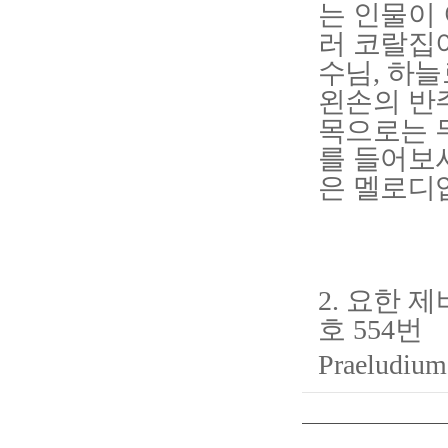
는 인물이
러 코랄집
수님
하늘
,
왼손의 반
목으로는 
를 들어보
은 멜로디
요한 제
2.
호
번
554
Praeludiu