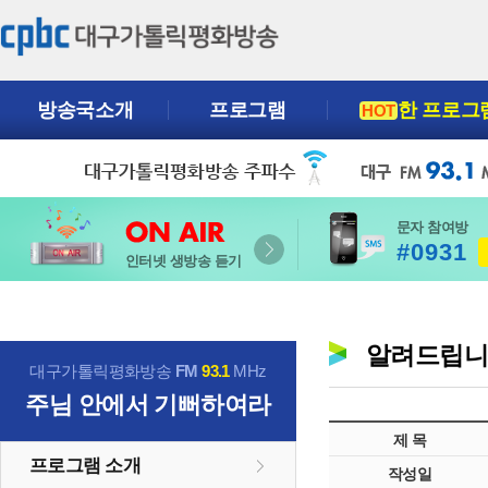
방송국소개
프로그램
한 프로그
HOT
문자 참여방
#0931
인터넷 생방송 듣기
알려드립
대구가톨릭평화방송
FM
93.1
MHz
주님 안에서 기뻐하여라
제 목
프로그램 소개
작성일