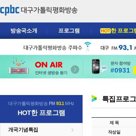
방송국소개
프로그램
한 프로그
HOT
문자 참여방
#0931
인터넷 생방송 듣기
특집프로
대구가톨릭평화방송
FM
93.1
MHz
HOT
한 프로그램
제 목
개국기념특집
작성일