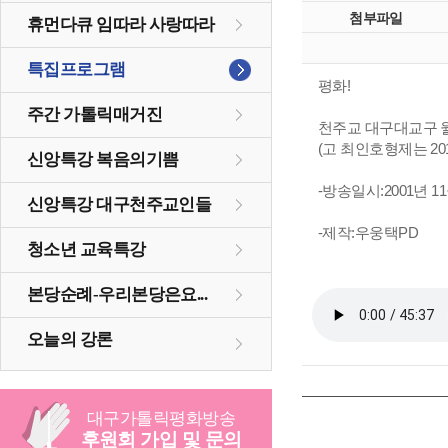
첨부파일
휴먼다큐 임따라 사랑따라
특집프로그램
평화!
주간 가톨릭매거진
천주교 대구대교구 월
(고 최인호형제는 2
신앙특강 복음의기쁨
-방송일시:2001년 11
신앙특강 대구천주교인들
-제작:우웅택PD
청소년 교육특강
본당순례-우리본당은요...
오늘의 강론
대구
가톨릭
평화방송
후원회 가입 및 문의