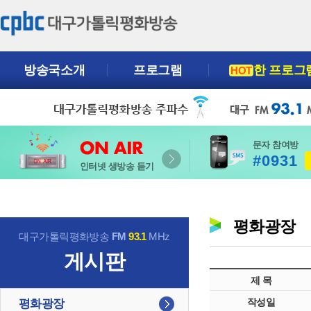
방송국소개
프로그램
한 프로그
HOT
문자 참여방
#0931
인터넷 생방송 듣기
평화광장
대구가톨릭평화방송
FM
93.1
MHz
게시판
제 목
작성일
평화광장