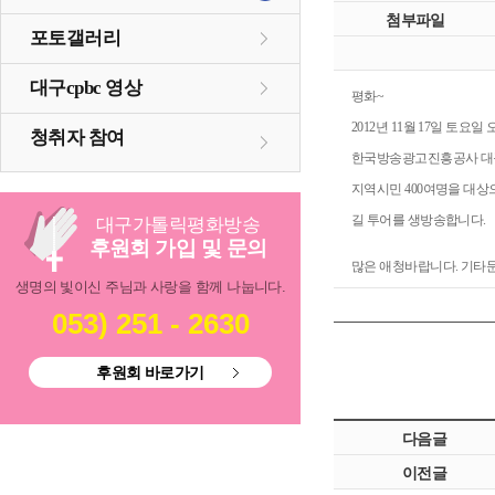
첨부파일
포토갤러리
대구cpbc 영상
평화~
2012년 11월 17일 토요일
청취자 참여
한국방송광고진흥공사 대
지역시민 400여명을 대상
길 투어를 생방송합니다.
대구
가톨릭
평화방송
후원회 가입 및 문의
많은 애청바랍니다. 기타문의
생명의 빛이신 주님과 사랑을 함께 나눕니다.
053) 251 - 2630
후원회 바로가기
다음글
이전글