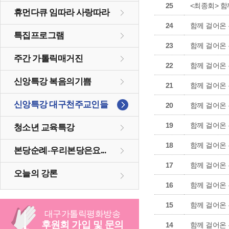
25
<최종회> 함
휴먼다큐 임따라 사랑따라
24
함께 걸어온 
특집프로그램
23
함께 걸어온 
주간 가톨릭매거진
22
함께 걸어온 
신앙특강 복음의기쁨
21
함께 걸어온 
신앙특강 대구천주교인들
20
함께 걸어온 
19
함께 걸어온 
청소년 교육특강
18
함께 걸어온 
본당순례-우리본당은요...
17
함께 걸어온 
오늘의 강론
16
함께 걸어온 
15
함께 걸어온 
대구
가톨릭
평화방송
후원회 가입 및 문의
14
함께 걸어온 