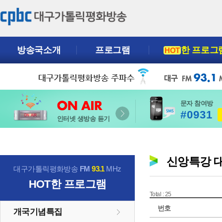
방송국소개
프로그램
한 프로그
HOT
문자 참여방
#0931
인터넷 생방송 듣기
신앙특강 
대구가톨릭평화방송
FM
93.1
MHz
HOT
한 프로그램
Total : 25
번호
개국기념특집