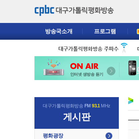
방송국소개
프로그램
인터넷 생방송 듣기
대구가톨릭평화방송
FM
93.1
MHz
게시판
평화광장