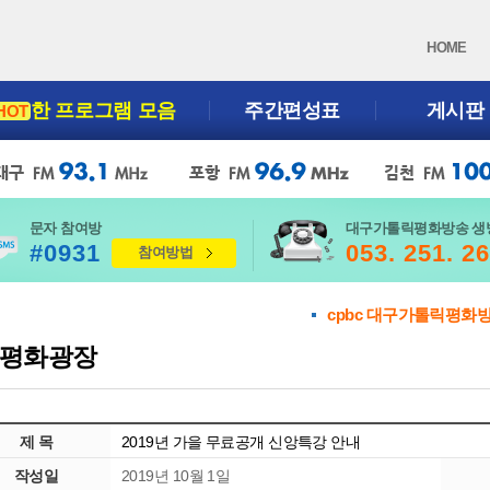
HOME
한 프로그램 모음
주간편성표
게시판
HOT
문자 참여방
대구가톨릭평화방송 생
#0931
053. 251. 2
참여방법
cpbc 대구가톨릭평화
평화광장
제 목
2019년 가을 무료공개 신앙특강 안내
작성일
2019년 10월 1일