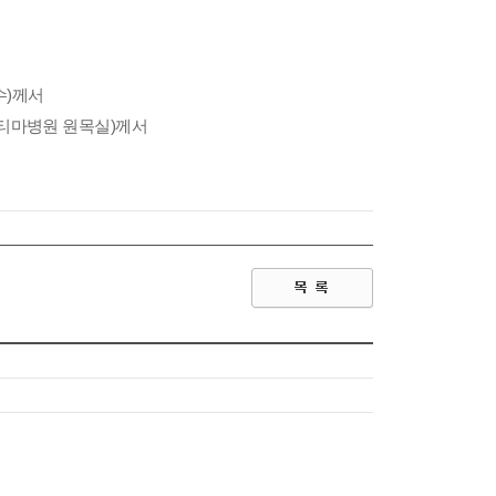
.
수)께서
파티마병원 원목실)께서