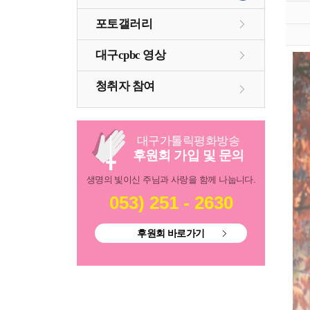
포토갤러리
대구cpbc 영상
청취자 참여
대구
가톨릭
평화방송
후원회 가입 및 문의
생명의 빛이신 주님과 사랑을 함께 나눕니다.
053) 251 - 2630
후원회 바로가기