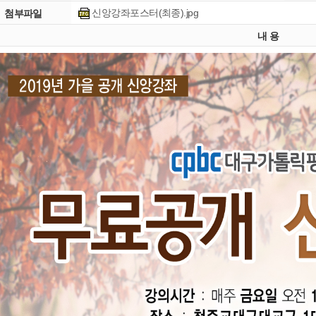
신앙강좌포스터(최종).jpg
첨부파일
내 용