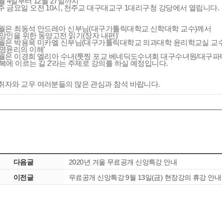
0월 4일부터 12월 27일까지
주 금요일 오전 10시, 천주교 대구대교구 1대리구청 강당에서 열립니다
0월은 최동석 안드레아 신부님(대구가톨릭대학교 신학대학 교수)께서
신앙인을 위한 동양고전 읽기(장자 내편)'
1월은 박용욱 미카엘 신부님(대구가톨릭대학교 의과대학 윤리학교실 교
생명윤리의 이해'
2월은 이경희 엘리아 수녀(툿찡 포교 베네딕도수녀회 대구수녀원/대구
행복에 이르는 길 2'라는 주제로 강의를 하실 예정입니다.
취자와 교우 여러분들의 많은 관심과 참석 바랍니다.
다음글
2020년 겨울 무료공개 신앙특강 안내
이전글
무료공개 신앙특강 9월 13일(금) 현장강의 휴강 안내