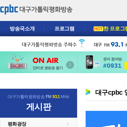
방송국소개
프로그램
한 프로그
HOT
문자 참여방
#0931
인터넷 생방송 듣기
대구cpbc
대구가톨릭평화방송
FM
93.1
MHz
게시판
평화광장