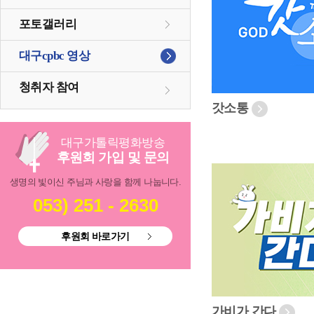
포토갤러리
대구cpbc 영상
청취자 참여
갓소통
대구
가톨릭
평화방송
후원회 가입 및 문의
생명의 빛이신 주님과 사랑을 함께 나눕니다.
053) 251 - 2630
후원회 바로가기
가비가 간다