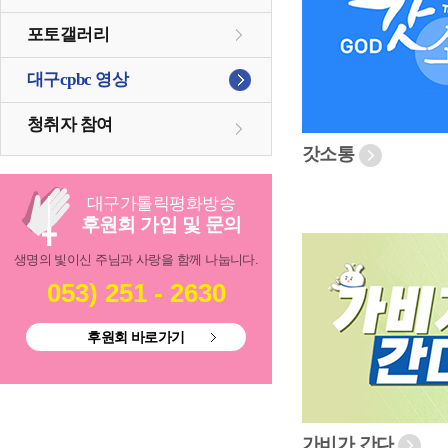
포토갤러리
대구cpbc 영상
청취자 참여
갓소통
대구
가톨릭
평화방송
후원회 가입 및 문의
생명의 빛이신 주님과 사랑을 함께 나눕니다.
053) 251 - 2630
후원회 바로가기
가비가 간다