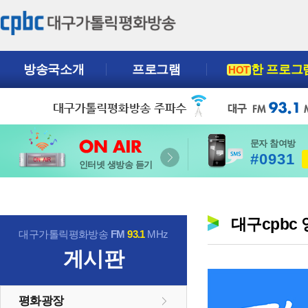
방송국소개
프로그램
한 프로그
HOT
문자 참여방
#0931
인터넷 생방송 듣기
대구cpbc
대구가톨릭평화방송
FM
93.1
MHz
게시판
평화광장