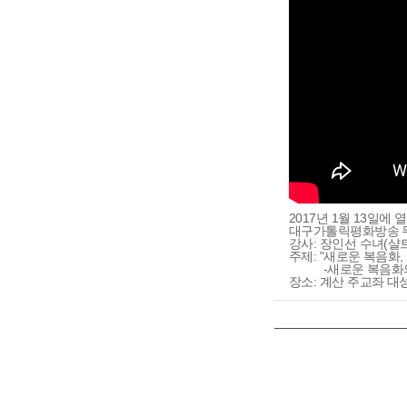
2017년 1월 13일에 
대구가톨릭평화방송 무
강사: 장인선 수녀(
주제: "새로운 복음화
-새로운 복음화의 
장소: 계산 주교좌 대