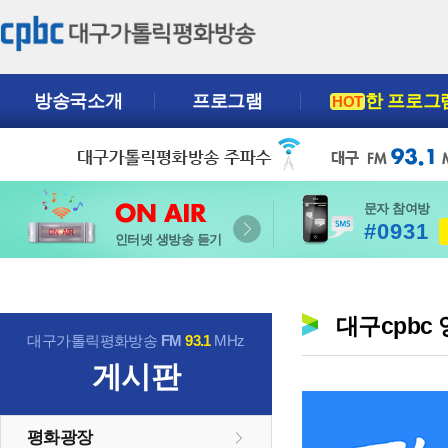
방송국소개
프로그램
한 프로그
HOT
문자 참여방
#0931
인터넷 생방송 듣기
대구cpbc
대구가톨릭평화방송
FM
93.1
MHz
게시판
평화광장