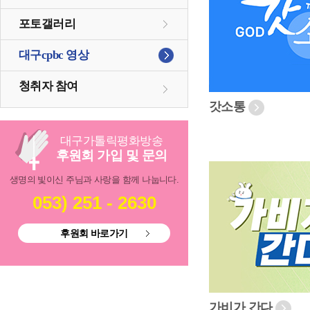
포토갤러리
대구cpbc 영상
청취자 참여
갓소통
대구
가톨릭
평화방송
후원회 가입 및 문의
생명의 빛이신 주님과 사랑을 함께 나눕니다.
053) 251 - 2630
후원회 바로가기
가비가 간다