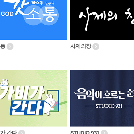
소통
사제의창
가 간다
STUDIO 931