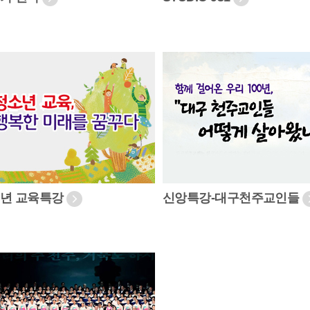
년 교육특강
신앙특강-대구천주교인들