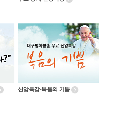
신앙특강-복음의 기쁨