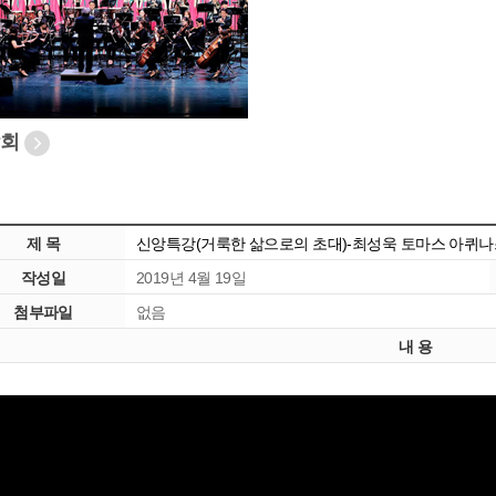
악회
제 목
신앙특강(거룩한 삶으로의 초대)-최성욱 토마스 아퀴나
작성일
2019년 4월 19일
첨부파일
없음
내 용