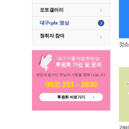
포토갤러리
대구cpbc 영상
청취자 참여
갓
대구
가톨릭
평화방송
후원회 가입 및 문의
생명의 빛이신 주님과 사랑을 함께 나눕니다.
053) 251 - 2630
후원회 바로가기
가비