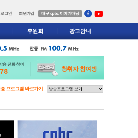
로그인
회원가입
대구 cpbc 이야기마당
후원회
광고안내
방송 전화 참여
청취자 참여방
678
방송 프로그램 바로가기