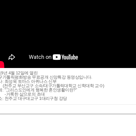
19년 4월 12일에 열린
구가톨릭평화방송 무료공개 신앙특강 동영상입니다.
사: 최성욱 토마스 아퀴나스 신부
천주교 부산교구 소속/대구가톨릭대학교 신학대학 교수)
제: "그리스도인에게 행복한 혼인생활이란?"
거룩한 삶으로의 초대
소: 천주교 대구대교구 1대리구청 강당