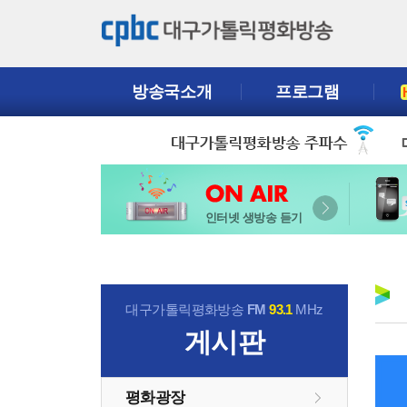
방송국소개
프로그램
인터넷 생방송 듣기
대구가톨릭평화방송
FM
93.1
MHz
게시판
평화광장