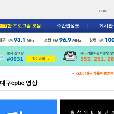
HOME
한 프로그램 모음
주간편성표
게시판
HOT
문자 참여방
대구가톨릭평화방송 생
#0931
053. 251. 2
참여방법
cpbc 대구가톨릭평화
대구cpbc 영상