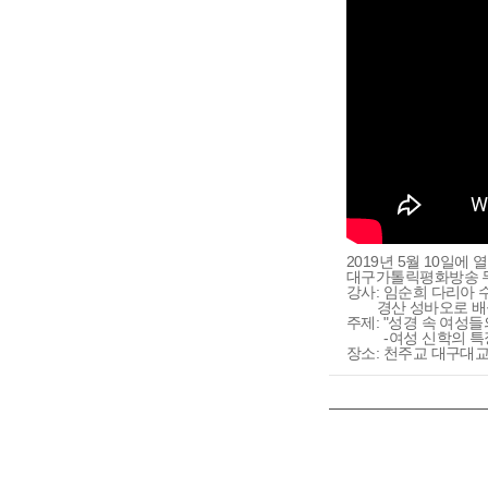
2019년 5월 10일에 
대구가톨릭평화방송 
강사: 임순희 다리아 
경산 성바오로 배움
주제: "성경 속 여성들
-여성 신학의 특
장소: 천주교 대구대