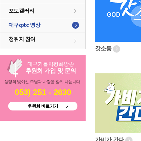
포토갤러리
대구cpbc 영상
청취자 참여
갓소통
대구
가톨릭
평화방송
후원회 가입 및 문의
생명의 빛이신 주님과 사랑을 함께 나눕니다.
053) 251 - 2630
후원회 바로가기
가비가 간다