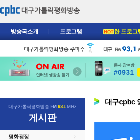
방송국소개
프로그램
한 프로그
HOT
문자 참여방
#0931
인터넷 생방송 듣기
대구cpbc
대구가톨릭평화방송
FM
93.1
MHz
게시판
평화광장