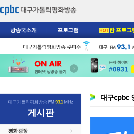
방송국소개
프로그램
한 프로그
HOT
문자 참여방
#0931
인터넷 생방송 듣기
대구cpbc
대구가톨릭평화방송
FM
93.1
MHz
게시판
평화광장