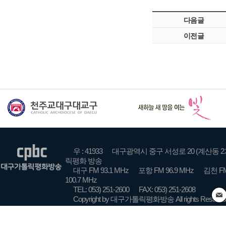
다음글
이전글
우 : 41933
대구광역시 중구 서성로 20 (계산동 2
릭평화 방송
대구 FM 93.1 MHz
포항 FM 96.9 MHz
김천 FM
100.7 MHz
TEL: 053) 251-2600
FAX: 053) 251-2608
Copyright by 대구가톨릭평화방송 All rights Reserve