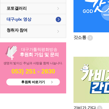
포토갤러리
대구cpbc 영상
청취자 참여
갓소통
대구
가톨릭
평화방송
후원회 가입 및 문의
생명의 빛이신 주님과 사랑을 함께 나눕니다.
053) 251 - 2630
후원회 바로가기
가비가 간다