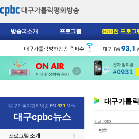
방송국소개
프로그램
한 프로그
HOT
문자 참여방
#0931
인터넷 생방송 듣기
대구가톨
대구가톨릭평화방송
FM
93.1
MHz
대구cpbc뉴스
Total : 2203
번호
프로그램 소개