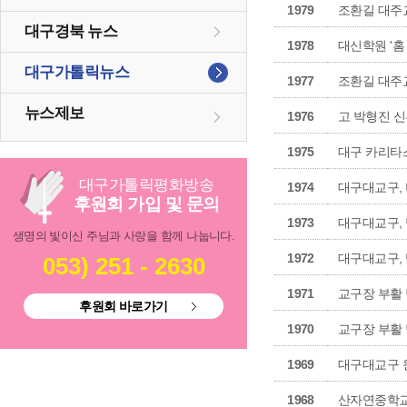
1979
조환길 대주
대구경북 뉴스
1978
대신학원 '홈
대구가톨릭뉴스
1977
조환길 대주교
뉴스제보
1976
고 박형진 
1975
대구 카리타
대구
가톨릭
평화방송
1974
대구대교구,
후원회 가입 및 문의
1973
대구대교구,
생명의 빛이신 주님과 사랑을 함께 나눕니다.
1972
대구대교구, 
053) 251 - 2630
1971
교구장 부활 
후원회 바로가기
1970
교구장 부활 
1969
대구대교구 원
1968
산자연중학교