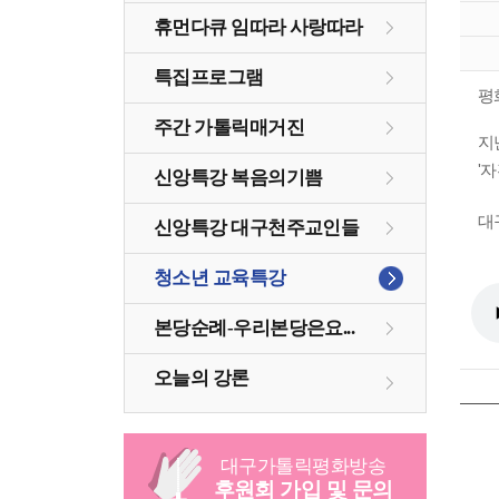
휴먼다큐 임따라 사랑따라
특집프로그램
평
주간 가톨릭매거진
지
'
신앙특강 복음의기쁨
대
신앙특강 대구천주교인들
청소년 교육특강
본당순례-우리본당은요...
오늘의 강론
대구
가톨릭
평화방송
후원회 가입 및 문의