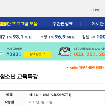
HOME
한 프로그램 모음
주간편성표
게시판
HOT
문자 참여방
대구가톨릭평화방송 생
#0931
053. 251. 2
참여방법
cpbc 대구가톨릭평화
청소년 교육특강
제 목
제11강 변태석교사(20160701)
작성일
2017년 9월 21일