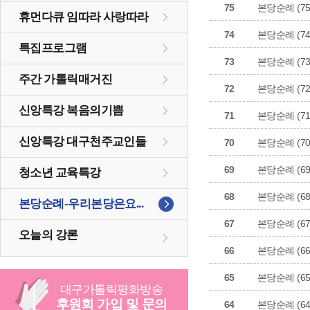
75
본당순례 (75
휴먼다큐 임따라 사랑따라
74
본당순례 (74
특집프로그램
73
본당순례 (73
주간 가톨릭매거진
72
본당순례 (72
신앙특강 복음의기쁨
71
본당순례 (71
신앙특강 대구천주교인들
70
본당순례 (70
69
본당순례 (69
청소년 교육특강
68
본당순례 (68
본당순례-우리본당은요...
67
본당순례 (67
오늘의 강론
66
본당순례 (66
65
본당순례 (65
대구
가톨릭
평화방송
후원회 가입 및 문의
64
본당순례 (64