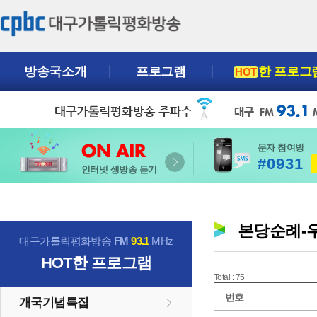
방송국소개
프로그램
한 프로그
HOT
문자 참여방
#0931
인터넷 생방송 듣기
본당순례-우
대구가톨릭평화방송
FM
93.1
MHz
HOT
한 프로그램
Total : 75
번호
개국기념특집