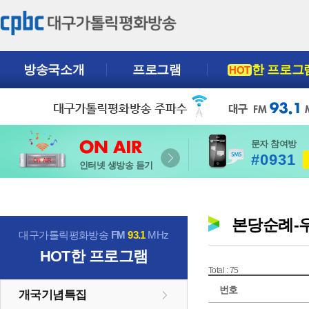
방송국소개
프로그램
한 프로그
HOT
문자 참여방
#0931
인터넷 생방송 듣기
본당순례-우
대구가톨릭평화방송
FM
93.1
MHz
HOT
한 프로그램
Total : 75
번호
개국기념특집