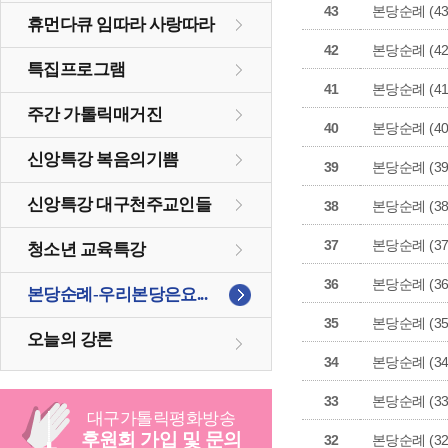
43
본당순례 (43
휴먼다큐 임따라 사랑따라
42
본당순례 (42
특집프로그램
41
본당순례 (41
주간 가톨릭매거진
40
본당순례 (40
신앙특강 복음의기쁨
39
본당순례 (39
신앙특강 대구천주교인들
38
본당순례 (38
37
본당순례 (37
청소년 교육특강
36
본당순례 (36
본당순례-우리본당은요...
35
본당순례 (35
오늘의 강론
34
본당순례 (34
33
본당순례 (33
대구
가톨릭
평화방송
후원회 가입 및 문의
32
본당순례 (32