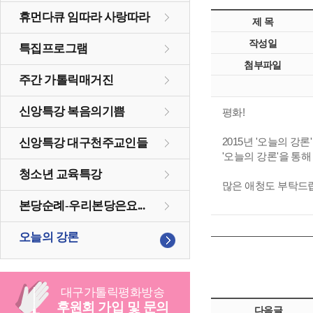
휴먼다큐 임따라 사랑따라
제 목
작성일
특집프로그램
첨부파일
주간 가톨릭매거진
신앙특강 복음의기쁨
평화!
신앙특강 대구천주교인들
2015년 '오늘의 강
'오늘의 강론'을 통
청소년 교육특강
많은 애청도
부탁드
본당순례-우리본당은요...
오늘의 강론
대구
가톨릭
평화방송
후원회 가입 및 문의
다음글