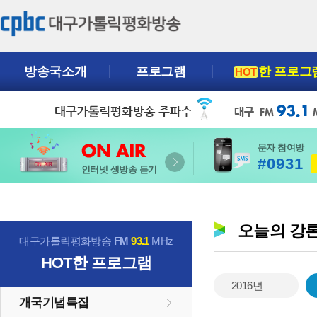
방송국소개
프로그램
한 프로그
HOT
문자 참여방
#0931
인터넷 생방송 듣기
오늘의 강
대구가톨릭평화방송
FM
93.1
MHz
HOT
한 프로그램
2016년
개국기념특집