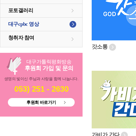
포토갤러리
대구cpbc 영상
청취자 참여
갓소통
대구
가톨릭
평화방송
후원회 가입 및 문의
생명의 빛이신 주님과 사랑을 함께 나눕니다.
053) 251 - 2630
후원회 바로가기
가비가 간다