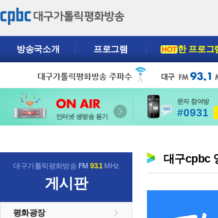
방송국소개
프로그램
한 프로그
HOT
문자 참여방
#0931
인터넷 생방송 듣기
대구cpbc
대구가톨릭평화방송
FM
93.1
MHz
게시판
평화광장