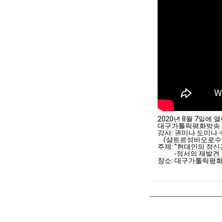
2020년 8월 7일에 
대구가톨릭평화방송 
강사: 권미나 도미나
    (샬트르성바오
주제: "현대인의 정신
           -정서의 재발견
장소: 대구가톨릭평