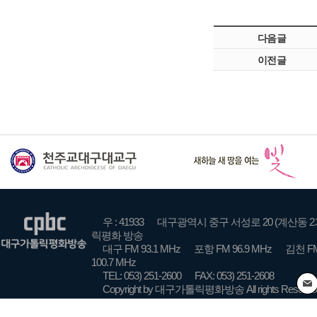
다음글
이전글
우 : 41933
대구광역시 중구 서성로 20 (계산동 2
릭평화 방송
대구 FM 93.1 MHz
포항 FM 96.9 MHz
김천 FM
100.7 MHz
TEL: 053) 251-2600
FAX: 053) 251-2608
Copyright by 대구가톨릭평화방송 All rights Reserve