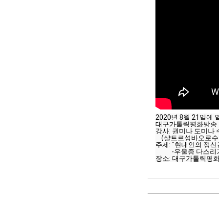
2020년 8월 21일에
대구가톨릭평화방송 
강사: 권미나 도미나
    (샬트르성바오
주제: "현대인의 정신
           -우울증 다스리
장소: 대구가톨릭평