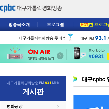
방송국소개
프로그램
한 프로그
HOT
문자 참여방
#0931
인터넷 생방송 듣기
대구cpbc
대구가톨릭평화방송
FM
93.1
MHz
게시판
평화광장