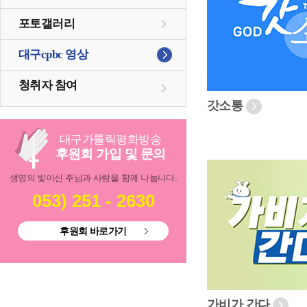
포토갤러리
대구cpbc 영상
청취자 참여
갓소통
대구
가톨릭
평화방송
후원회 가입 및 문의
생명의 빛이신 주님과 사랑을 함께 나눕니다.
053) 251 - 2630
후원회 바로가기
가비가 간다