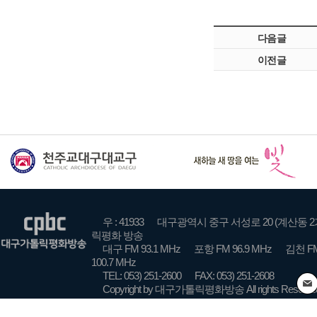
다음글
이전글
우 : 41933
대구광역시 중구 서성로 20 (계산동 2
릭평화 방송
대구 FM 93.1 MHz
포항 FM 96.9 MHz
김천 FM
100.7 MHz
TEL: 053) 251-2600
FAX: 053) 251-2608
Copyright by 대구가톨릭평화방송 All rights Reserve