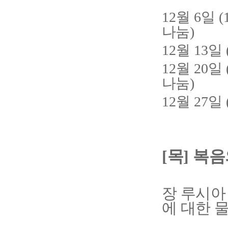
월
일
12
6
(
나눔
)
월
일
12
13
월
일
12
20
나눔
)
월
일
12
27
[
목
]
복음
장 루시아
에 대한 