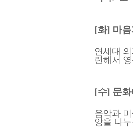
[
화
]
마음
연세대 의
련해서 영
[
수
]
문화
음악과 미
앙을 나누