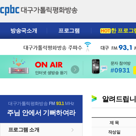
방송국소개
프로그램
한 프로그
HOT
문자 참여방
#0931
인터넷 생방송 듣기
알려드립
대구가톨릭평화방송
FM
93.1
MHz
주님 안에서 기뻐하여라
제 목
프로그램 소개
작성일