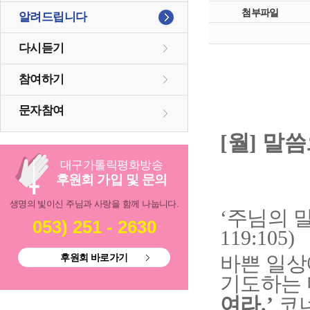
첨부파일
알려드립니다
다시듣기
참여하기
문자참여
[
월
]
말씀
대구
가톨릭
평화방송
후원회 가입 및 문의
생명의 빛이신 주님과 사랑을 함께 나눕니다.
주님의 말
‘
053) 251 - 2630
119:105)
후원회 바로가기
바쁜 일상
기도하는
여라
코
.’