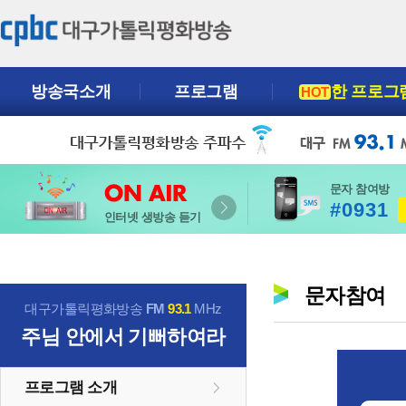
방송국소개
프로그램
한 프로그
HOT
문자 참여방
#0931
인터넷 생방송 듣기
문자참여
대구가톨릭평화방송
FM
93.1
MHz
주님 안에서 기뻐하여라
프로그램 소개