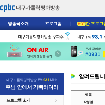
방송국소개
프로그램
한 프로그
HOT
문자 참여방
#0931
인터넷 생방송 듣기
알려드립
대구가톨릭평화방송
FM
93.1
MHz
주님 안에서 기뻐하여라
제 목
프로그램 소개
작성일