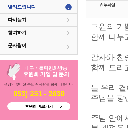
첨부파일
알려드립니다
다시듣기
구원의 기
참여하기
함께 나누
문자참여
감사와 찬
함께 드리
대구
가톨릭
평화방송
후원회 가입 및 문의
생명의 빛이신 주님과 사랑을 함께 나눕니다.
늘 우리 
053) 251 - 2630
주님을 향
후원회 바로가기
주님 안에