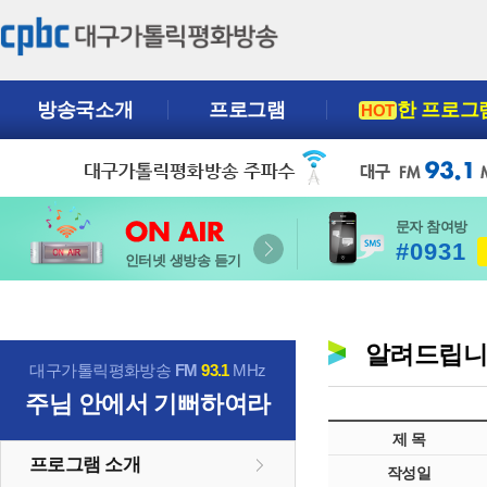
방송국소개
프로그램
한 프로그
HOT
문자 참여방
#0931
인터넷 생방송 듣기
알려드립
대구가톨릭평화방송
FM
93.1
MHz
주님 안에서 기뻐하여라
제 목
프로그램 소개
작성일