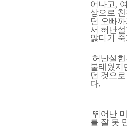
어나고
여
,
상으로 
던 오빠까
서 허난설
앓다가 죽
허난설헌
불태웠지
던 것으로
다
.
뛰어난 미
를 잘 못