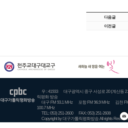
다음글
이전글
우 : 41933
대구광역시 중구 서성로 20 (계산동 2
릭평화 방송
대구 FM 93.1 MHz
포항 FM 96.9 MHz
김천 FM
100.7 MHz
TEL: 053) 251-2600
FAX: 053) 251-2608
Copyright by 대구가톨릭평화방송 All rights Reserve