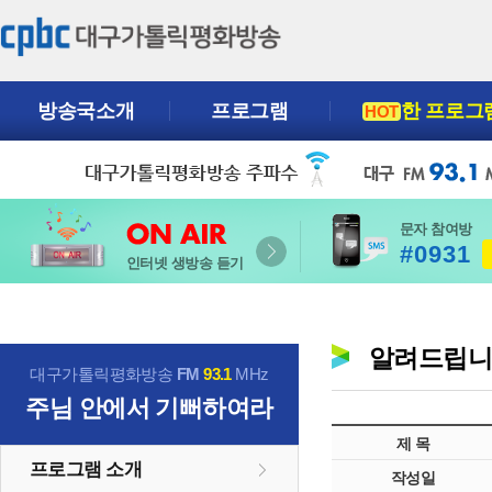
방송국소개
프로그램
한 프로그
HOT
문자 참여방
#0931
인터넷 생방송 듣기
알려드립
대구가톨릭평화방송
FM
93.1
MHz
주님 안에서 기뻐하여라
제 목
프로그램 소개
작성일