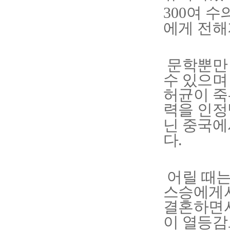
여 수
300
에게 전해
문학뿐만 
수 있으며
허균이 죽
력을 인정
닌 중국에
다
.
어릴 때는
스승에게서
결혼하면
이 열등감