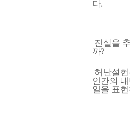
다
.
진실을 추
까
?
허난설헌
인간의 내
일을 표