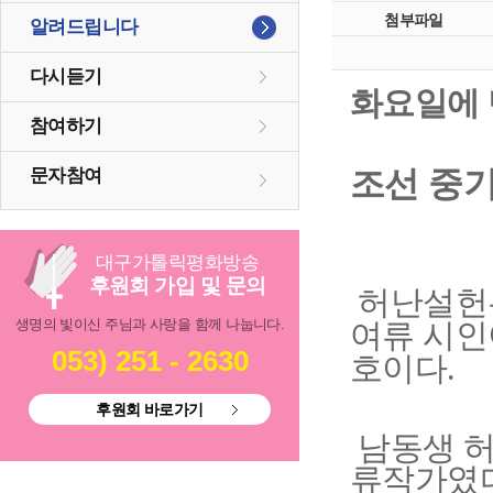
첨부파일
알려드립니다
다시듣기
화요일에 
참여하기
조선 중
문자참여
대구
가톨릭
평화방송
후원회 가입 및 문의
허난설헌
생명의 빛이신 주님과 사랑을 함께 나눕니다.
여류 시
053) 251 - 2630
호이다
.
후원회 바로가기
남동생 허
류작가였