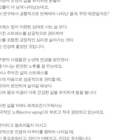
하면서 노년의 삶을 유지하는 분들의
망률이 더 낮게 나타났는데요
,
러 연구에서 공통적으로 반복되어 나타난 결과
,
무엇 때문일까요
?
트레스 없이 이완된 상태로 사는 삶 보다
어진 스트레스를 성공적으로 관리하며
사를 포함한 긍정적인 심리로 살아가는 것이
씬 건강에 좋았던 것입니다
.
부분의 사람들은 노년에 연금을 받으면서
행 다니는 편안한 노후를 꿈 꾸는데요
,
러나 주어진 삶의 스트레스를
사의 마음으로 성공적으로 관리할 때
,
완되어 편안하게 살아갈 때보다
히려 몸과 마음이 더욱 건강한 삶을 유지하게 됨을 봅니다
.
러한 삶을
WHO,
세계보건기구에서는
극적인 노화
(active aging)’
라 부르고 적극 권장하고 있는데요
,
년이라고 움츠러들지 마시고
극적으로 인생의 마무리를 향하여 나아갈 때
,
이 풍요로워지고
,
의미가 더해지고
,
건강도 유지됩니다
.