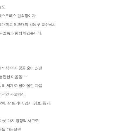
늘도
국스트레스 협회장이자
,
세대학교 의과대학 김동구 교수님의
은 말씀과 함께 하겠습니다
.
재의식 속에 꽁꽁 숨어 있던
 불편한 마음을
~~~
식의 세계로 끌어 올린 다음
정적인 사고방식
,
찮아
,
잘 될거야
,
감사
,
양보
,
돕기
,
 다섯 가지 긍정적 사고로
음을 다듬으면