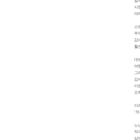
일
사
여
스
주
감
훨
대
여
그
감
이
오
이
‘
적
노
적
삶