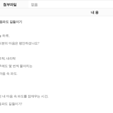
첨부파일
없음
내 용
음파도 길들이기
늘 하루
,
러분의 마음은 평안하셨나요
?
르락
,
내리락
루에도 몇 번씩 몰아치는
마음 속 파도
.
런 내 마음 속 파도를 잠재우는 시간
,
음파도 길들이기
!