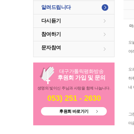
알려드립니다
다시듣기
마
참여하기
오
문자참여
여
오
대구
가톨릭
평화방송
후원회 가입 및 문의
하
내 
생명의 빛이신 주님과 사랑을 함께 나눕니다.
053) 251 - 2630
후원회 바로가기
그
마