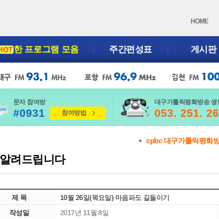
HOME
한 프로그램 모음
주간편성표
게시판
HOT
문자 참여방
대구가톨릭평화방송 생
#0931
053. 251. 2
참여방법
cpbc 대구가톨릭평화
알려드립니다
제 목
10월 26일(목요일) 마음파도 길들이기
작성일
2017년 11월 8일