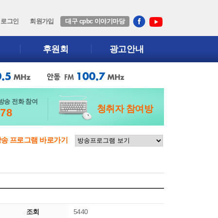
로그인
회원가입
대구 cpbc 이야기마당
후원회
광고안내
방송 전화 참여
청취자 참여방
678
방송 프로그램 바로가기
조회
5440