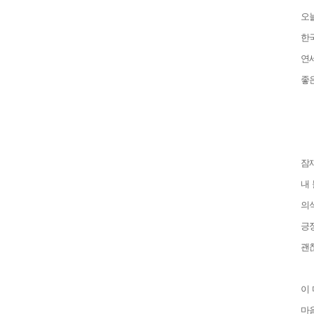
오
한
연
좋
잠
내
의
긍
괜
이
마