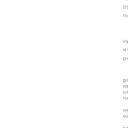
건
지
오
세
감
젊
여
아
70
어
우