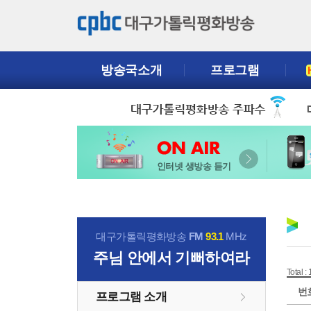
방송국소개
프로그램
인터넷 생방송 듣기
대구가톨릭평화방송
FM
93.1
MHz
주님 안에서 기뻐하여라
Total :
번
프로그램 소개