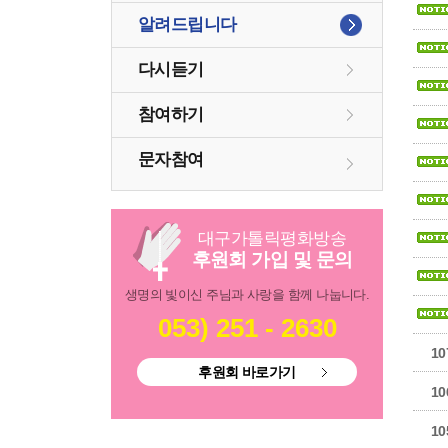
알려드립니다
다시듣기
참여하기
문자참여
대구
가톨릭
평화방송
후원회 가입 및 문의
생명의 빛이신 주님과 사랑을 함께 나눕니다.
053) 251 - 2630
10
후원회 바로가기
10
10