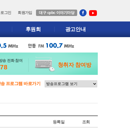
로그인
회원가입
대구 cpbc 이야기마당
후원회
광고안내
방송 전화 참여
청취자 참여방
678
방송 프로그램 바로가기
등록일
조회