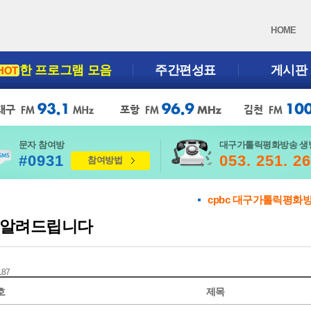
HOME
한 프로그램 모음
주간편성표
게시판
HOT
문자 참여방
대구가톨릭평화방송 생
#0931
053. 251. 2
참여방법
cpbc 대구가톨릭평화
알려드립니다
 187
호
제목